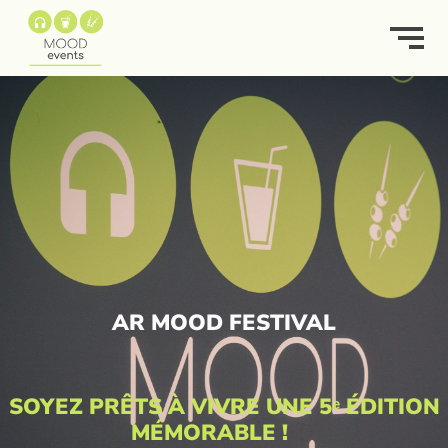
AR MOOD FESTIVAL
SOYEZ PRÊTS À VIVRE UNE 5ᵉ ÉDITION
MÉMORABLE !